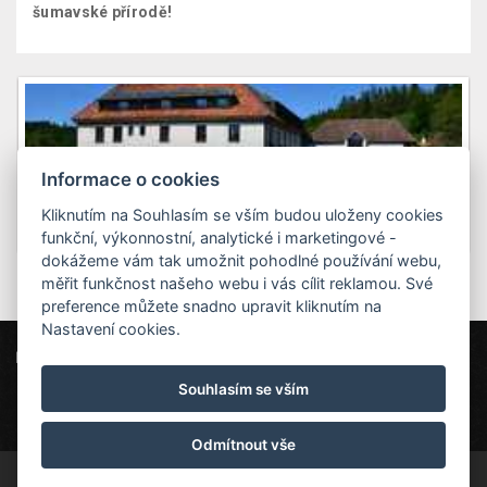
šumavské přírodě!
Informace o cookies
Kliknutím na Souhlasím se vším budou uloženy cookies
funkční, výkonnostní, analytické i marketingové -
dokážeme vám tak umožnit pohodlné používání webu,
měřit funkčnost našeho webu i vás cílit reklamou. Své
preference můžete snadno upravit kliknutím na
Nastavení cookies.
Penzion Herbertov
Herbertov 15, 382 73 Vyšší Brod
Souhlasím se vším
info@penzionherbertov.cz
+420 770 110 186
Odmítnout vše