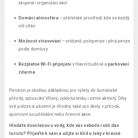
skupině i organizaci akcí
Domácí atmosféra
– přátelské prostředí, kde se každý
cítí vítán
Možnost stravování
– snídaně, polopenze i plná penze
podle domluvy
Bezplatné Wi-Fi připojení
v hlavní budově a
parkování
zdarma
Penzion je skvělou základnou pro výlety do šumavské
přírody, splouvání Vltavy, cykloturistiku i zimní aktivity. Díky
své poloze a zázemí je vhodný také pro školy v přírodě,
sportovní soustředění nebo firemní akce.
Hledáte dovolenou u vody, kde vás nebude rušit dav
turistů? Přijeďte k nám a užijte si klid u řeky v krásné