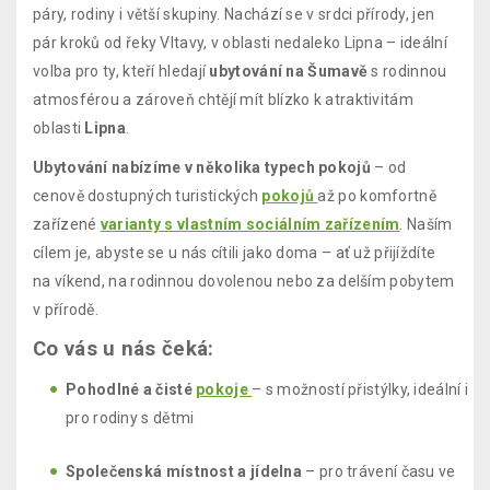
páry, rodiny i větší skupiny. Nachází se v srdci přírody, jen
pár kroků od řeky Vltavy, v oblasti nedaleko Lipna – ideální
volba pro ty, kteří hledají
ubytování na Šumavě
s rodinnou
atmosférou a zároveň chtějí mít blízko k atraktivitám
oblasti
Lipna
.
Ubytování nabízíme v několika typech pokojů
– od
cenově dostupných turistických
pokojů
až po komfortně
zařízené
varianty s vlastním sociálním zařízením
. Naším
cílem je, abyste se u nás cítili jako doma – ať už přijíždíte
na víkend, na rodinnou dovolenou nebo za delším pobytem
v přírodě.
Co vás u nás čeká:
Pohodlné a čisté
pokoje
– s možností přistýlky, ideální i
pro rodiny s dětmi
Společenská místnost a jídelna
– pro trávení času ve