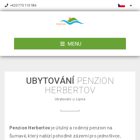
+420 770 110 186
MENU
UBYTOVÁNÍ
PENZION
HERBERTOV
Ubytování u Lipna
Penzion Herbertov
je útulný a rodinný penzion na
Šumavě, který nabízí pohodlné zázemí pro jednotlivce,